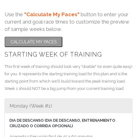
Use the
"Calculate My Paces"
button to enter your
current and goal race times to customize the preview
of sample weeks below.
CALCULATE MY PACES
STARTING WEEK OF TRAINING
This first week of training should look very "doable" (or even quite easy)
for you. It represents the starting training load for this plan and is the
starting point from which we'll build toward the peak training load.
Week 1 should NOT be a big jump from your current training load.
Monday (Week #1)
DIA DE DESCANSO (DIA DE DESCANSO, ENTRENAMIENTO
CRUZADO O CORRIDA OPCIONAL)
Apagado o Ejecución fácil de 45 a 60 minutos