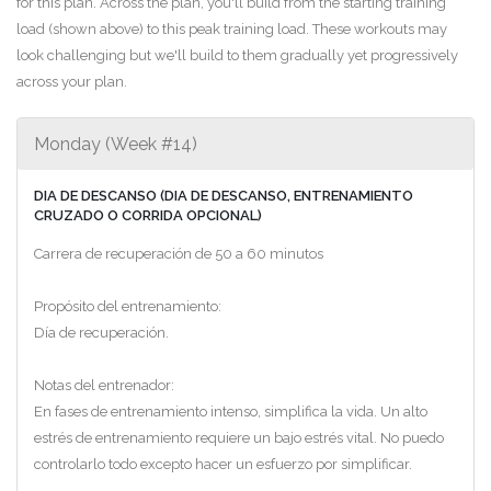
for this plan. Across the plan, you'll build from the starting training
load (shown above) to this peak training load. These workouts may
look challenging but we'll build to them gradually yet progressively
across your plan.
Monday (Week #14)
DIA DE DESCANSO (DIA DE DESCANSO, ENTRENAMIENTO
CRUZADO O CORRIDA OPCIONAL)
Carrera de recuperación de 50 a 60 minutos
Propósito del entrenamiento:
Día de recuperación.
Notas del entrenador:
En fases de entrenamiento intenso, simplifica la vida. Un alto
estrés de entrenamiento requiere un bajo estrés vital. No puedo
controlarlo todo excepto hacer un esfuerzo por simplificar.